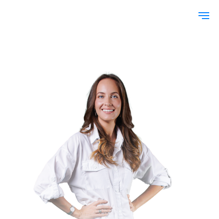
«Несколько лет я проработала в классической медицине
и в моей жизни появилась превентивная.
Я была очень вдохновлена, у моих пациентов были
классные результаты, и несколько лет я работала с
огромным вдохновением, удовольствием и отдачей.
А потом я поняла, что назначать постоянно большое
количество витаминов, минералов,