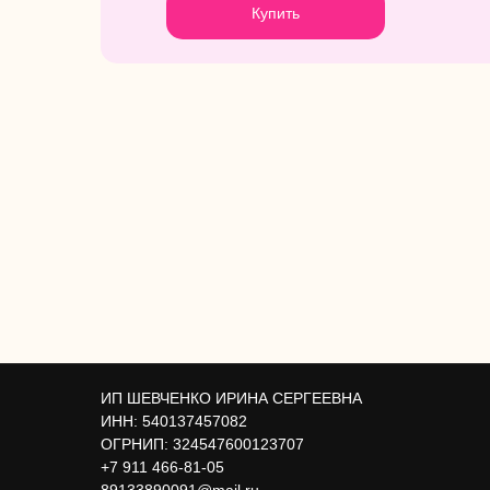
Купить
ИП ШЕВЧЕНКО ИРИНА СЕРГЕЕВНА
ИНН: 540137457082
ОГРНИП: 324547600123707
+7 911 466-81-05